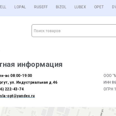
ELL
LOPAL
RUSEFF
BIZOL
LUBEX
OPET
D
Поиск товаров
ы
тная информация
пн-вс 08:00-19:00
ООО "М
ргут, ул. Индустриальная д.46
ИНН 8
46) 222-43-74
ОГРН 
sla-opt@yandex.ru