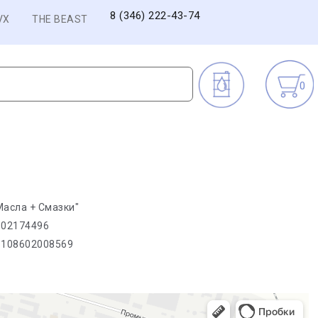
8 (346) 222-43-74
VX
THE BEAST
0
асла + Смазки"
602174496
1108602008569