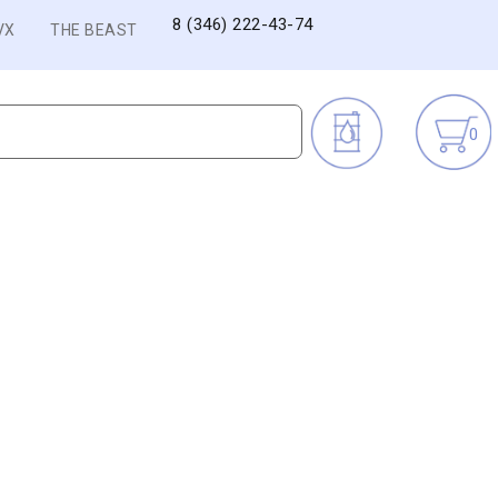
8 (346) 222-43-74
VX
THE BEAST
0