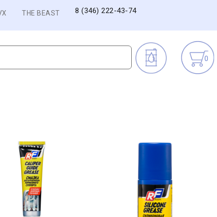
8 (346) 222-43-74
VX
THE BEAST
0