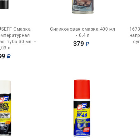
Купить
Купить
USEFF Смазка
Силиконовая смазка 400 мл
167
мпературная
- 0,4 л
нап
я, туба 30 мл. -
суп
379
,03 л
99