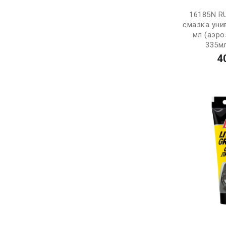
16185N R
смазка уни
мл (аэр
335мл
4