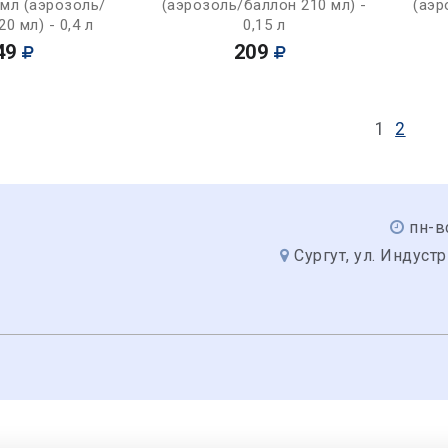
 мл (аэрозоль/
(аэрозоль/баллон 210 мл) -
(аэр
0 мл) - 0,4 л
0,15 л
49
209
1
2
пн-в
Сургут, ул. Индуст