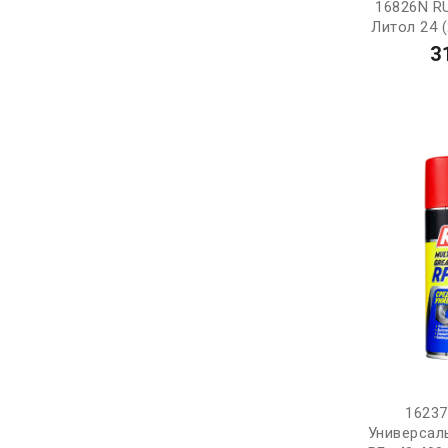
16826N R
Литол 24 (
3
1623
Универсал