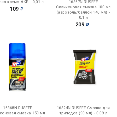
Купить
Купить
зка клемм АКБ - 0,01 л
16367N RUSEFF
Силиконовая смазка 100 мл
109
(аэрозоль/баллон 140 мл) -
0,1 л
209
Купить
Купить
16368N RUSEFF
16824N RUSEFF Смазка для
коновая смазка 150 мл
триподов (90 мл) - 0,09 л