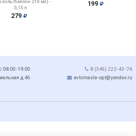
озоль/баллон 210 мл) -
199
0,15 л
279
с 08:00-19:00
8 (346) 222-43-74
риальная д.46
avtomasla-opt@yandex.ru