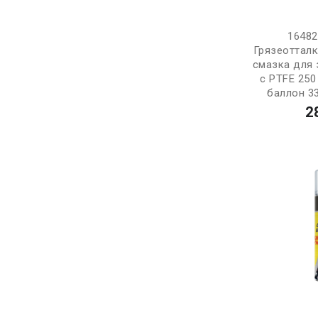
1648
Грязеоттал
смазка для 
с PTFE 250
баллон 33
2