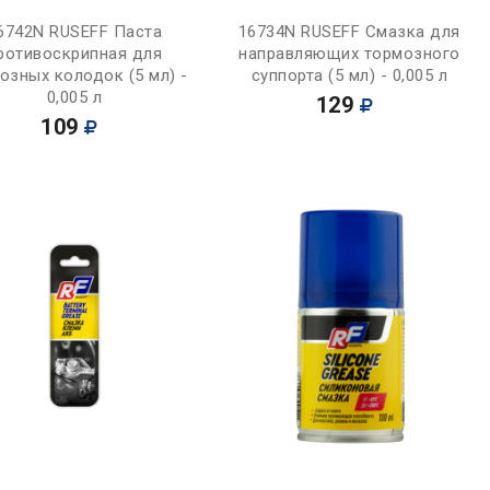
Купить
Купить
6742N RUSEFF Паста
16734N RUSEFF Смазка для
ротивоскрипная для
направляющих тормозного
озных колодок (5 мл) -
суппорта (5 мл) - 0,005 л
0,005 л
129
109