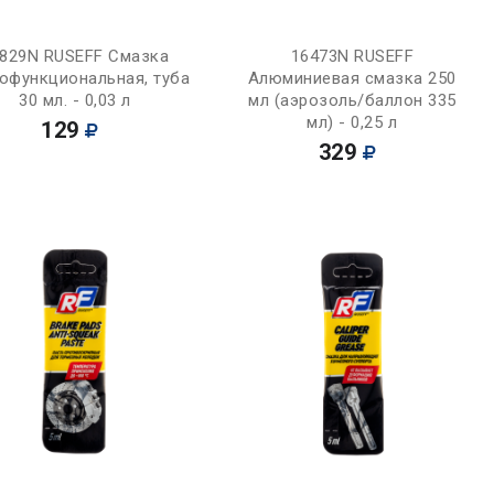
Купить
Купить
829N RUSEFF Смазка
16473N RUSEFF
офункциональная, туба
Алюминиевая смазка 250
30 мл. - 0,03 л
мл (аэрозоль/баллон 335
мл) - 0,25 л
129
329