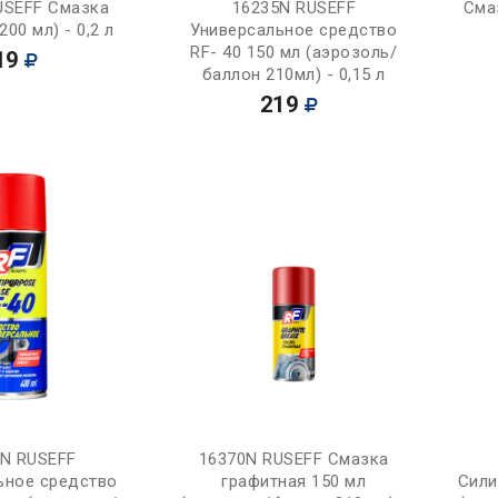
Купить
Купить
USEFF Смазка
16235N RUSEFF
Сма
200 мл) - 0,2 л
Универсальное средство
RF- 40 150 мл (аэрозоль/
19
баллон 210мл) - 0,15 л
219
Купить
Купить
7N RUSEFF
16370N RUSEFF Смазка
ьное средство
графитная 150 мл
Сили