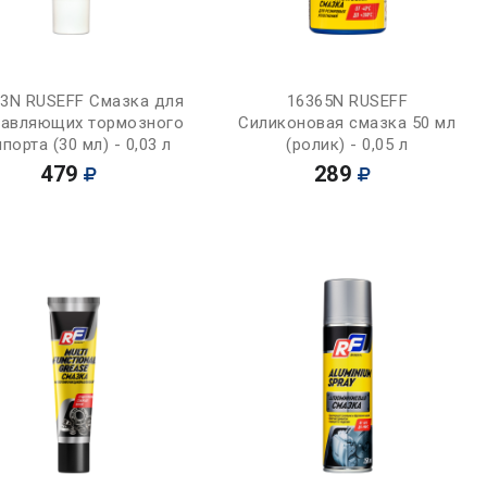
Купить
Купить
33N RUSEFF Смазка для
16365N RUSEFF
равляющих тормозного
Силиконовая смазка 50 мл
порта (30 мл) - 0,03 л
(ролик) - 0,05 л
479
289