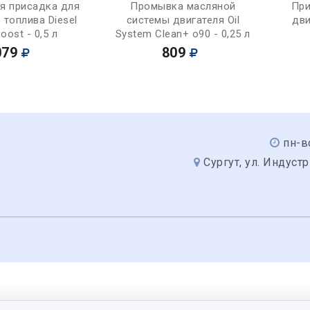
Купить
Купить
я присадка для
Промывка масляной
При
 топлива Diesel
системы двигателя Oil
дви
oost - 0,5 л
System Clean+ o90 - 0,25 л
079
809
пн-в
Сургут, ул. Индуст