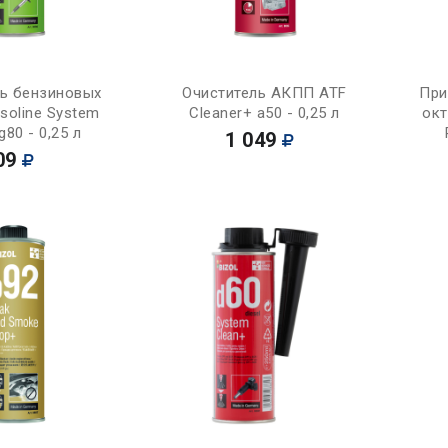
Купить
Купить
ль бензиновых
Очиститель АКПП ATF
При
soline System
Cleaner+ a50 - 0,25 л
окт
g80 - 0,25 л
1 049
09