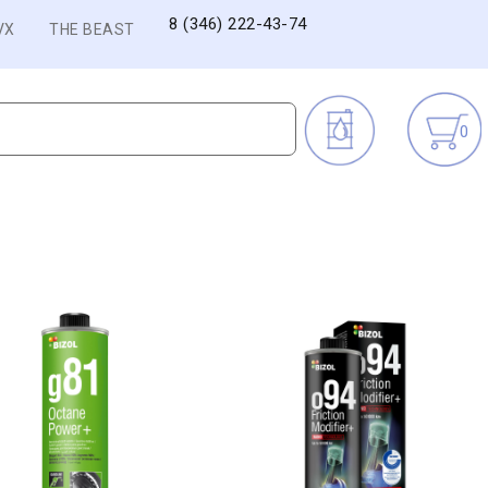
8 (346) 222-43-74
VX
THE BEAST
0