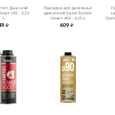
Купить
Купить
Стоп-Дым Leak
Присадка для дизельных
П
top+ o92 - 0,25
двигателей Diesel System
ка
л
Clean+ d60 - 0,25 л
Syst
49
609