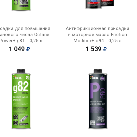
Купить
Купить
садка для повышения
Антифрикционная присадка
анового числа Octane
в моторное масло Friction
Power+ g81 - 0,25 л
Modifier+ o94 - 0,25 л
1 049
1 539