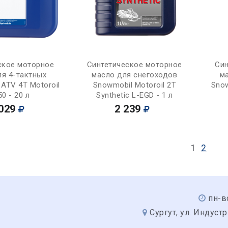
Купить
Купить
ское моторное
Синтетическое моторное
Син
ля 4-тактных
масло для снегоходов
м
ATV 4T Motoroil
Snowmobil Motoroil 2T
Snow
0 - 20 л
Synthetic L-EGD - 1 л
029
2 239
1
2
пн-в
Сургут, ул. Индуст