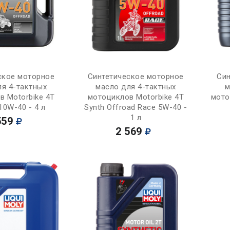
Купить
Купить
ское моторное
Синтетическое моторное
Син
ля 4-тактных
масло для 4-тактных
м
в Motorbike 4T
мотоциклов Motorbike 4T
мото
10W-40 - 4 л
Synth Offroad Race 5W-40 -
1 л
559
2 569