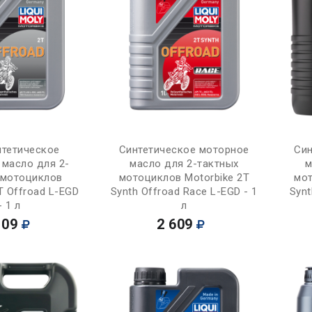
Купить
Купить
нтетическое
Синтетическое моторное
Син
 масло для 2-
масло для 2-тактных
м
 мотоциклов
мотоциклов Motorbike 2T
мот
T Offroad L-EGD
Synth Offroad Race L-EGD - 1
Synt
- 1 л
л
109
2 609