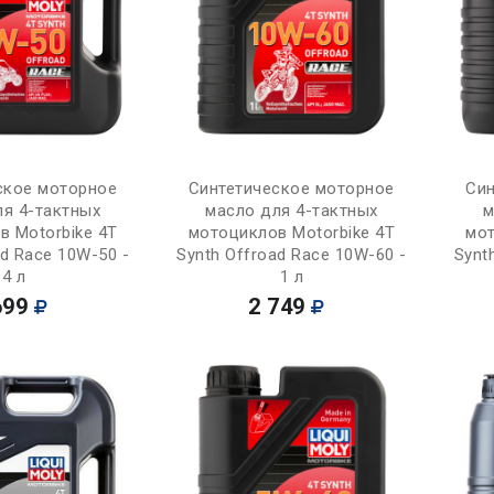
Купить
Купить
ское моторное
Синтетическое моторное
Син
ля 4-тактных
масло для 4-тактных
м
в Motorbike 4T
мотоциклов Motorbike 4T
мот
ad Race 10W-50 -
Synth Offroad Race 10W-60 -
Synt
4 л
1 л
699
2 749