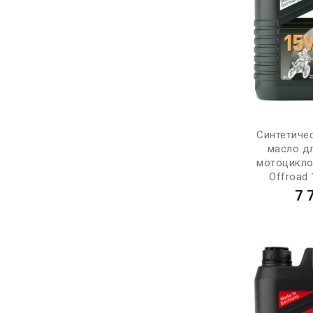
Синтетиче
масло д
мотоцикло
Offroad 
7 