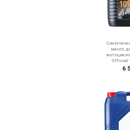
Синтетиче
масло д
мотоцикло
Offroad 
6 