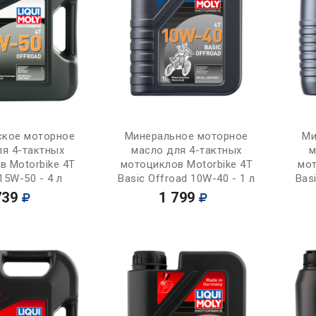
Купить
Купить
ское моторное
Минеральное моторное
Ми
ля 4-тактных
масло для 4-тактных
м
в Motorbike 4T
мотоциклов Motorbike 4T
мот
15W-50 - 4 л
Basic Offroad 10W-40 - 1 л
Bas
739
1 799