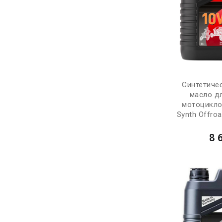
Синтетиче
масло д
мотоцикло
Synth Offro
8 